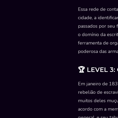
Essa rede de conta
cidade, a identific
passados por seu f
o domínio da escri
ferramenta de org
poderosa das armas
🏆 LEVEL 3:
Em janeiro de 1835
rebelião de escravi
muitos deles muçul
acordo com a memór
general, e seu tab