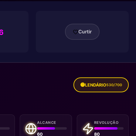
6
Curtir
🟡
LENDÁRIO
530/700
G
ALCANCE
REVOLUÇÃO
60
80