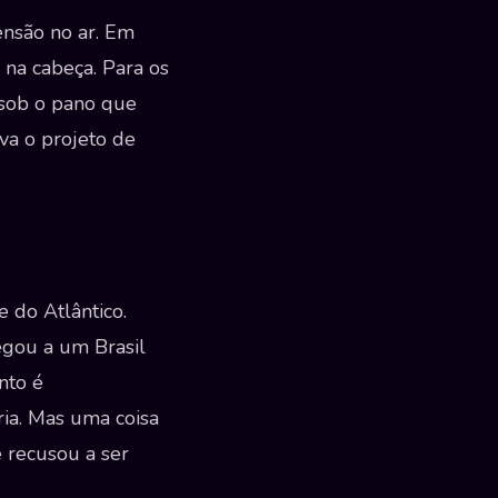
ensão no ar. Em
 na cabeça. Para os
 sob o pano que
va o projeto de
e do Atlântico.
egou a um Brasil
nto é
ia. Mas uma coisa
e recusou a ser