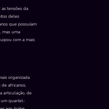
r as tensões da
uitos deles
manos que possuíam
o, mas uma
quipou com a mais
mais organizada
 de africanos,
 articulação, de
o um quartel-
etes em árabe