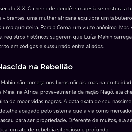
o século XIX. O cheiro de dendê e maresia se mistura à t
vibrantes, uma mulher africana equilibra um tabuleiro
s uma quituteira. Para a Coroa, um vulto anônimo. Mas,
, registros históricos sugerem que Luíza Mahin carrega
crito em códigos e sussurrado entre aliados.
 Nascida na Rebelião
 Mahin não começa nos livros oficiais, mas na brutalidad
a Mina, na África, provavelmente da nação Nagô, ela ch
na de moer vidas negras. A data exata de seu nascime
detalhe apagado pelo sistema que a via como mercador
 nasceu para ser propriedade. Diferente de muitos, ela s
lica, um ato de rebeldia silencioso e profundo.