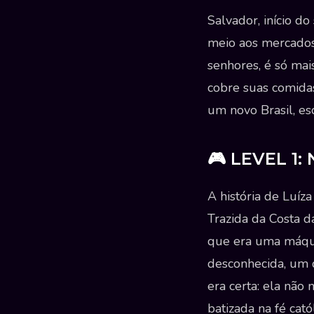
Salvador, início d
meio aos mercados 
senhores, é só mai
cobre suas comidas
um novo Brasil, es
🎮 LEVEL 1:
A história de Luíza
Trazida da Costa d
que era uma máqui
desconhecida, um 
era certa: ela não
batizada na fé cató