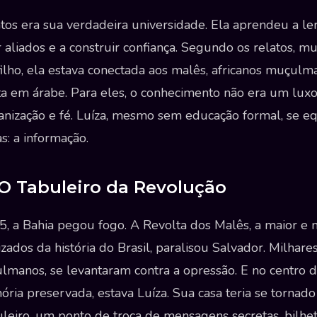
tos era sua verdadeira universidade. Ela aprendeu a le
ar aliados e a construir confiança. Segundo os relatos, m
ilho, ela estava conectada aos malês, africanos muçul
ta em árabe. Para eles, o conhecimento não era um lux
anização e fé. Luíza, mesmo sem educação formal, se e
: a informação.
 O Tabuleiro da Revolução
, a Bahia pegou fogo. A Revolta dos Malês, a maior e 
zados da história do Brasil, paralisou Salvador. Milhares
manos, se levantaram contra a opressão. E no centro da
ia preservada, estava Luíza. Sua casa teria se tornad
uleiro, um ponto de troca de mensagens secretas, bilh