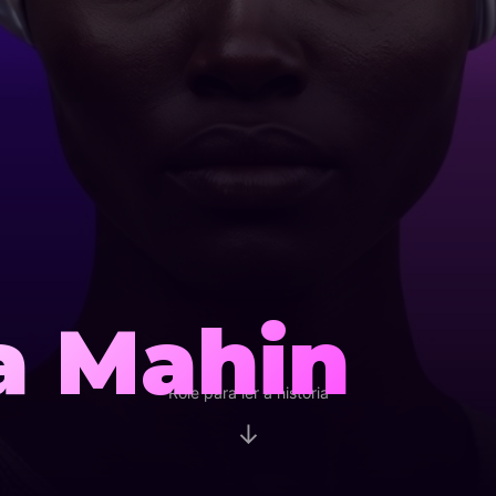
a Mahin
Role para ler a história
↓