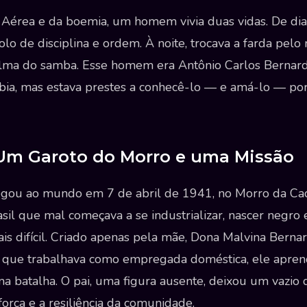
 Aérea e da boemia, um homem vivia duas vidas. De dia,
lo de disciplina e ordem. À noite, trocava a farda pelo 
lma do samba. Esse homem era Antônio Carlos Bernard
abia, mas estava prestes a conhecê-lo — e amá-lo — po
 Um Garoto do Morro e uma Missão
egou ao mundo em 7 de abril de 1941, no Morro da Cac
sil que mal começava a se industrializar, nascer negro e
is difícil. Criado apenas pela mãe, Dona Malvina Bern
 que trabalhava como empregada doméstica, ele apre
ma batalha. O pai, uma figura ausente, deixou um vazio 
orça e a resiliência da comunidade.