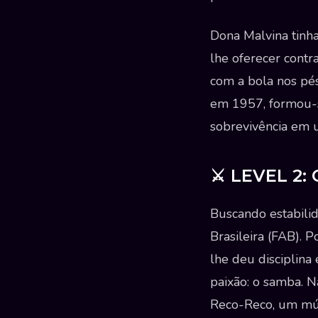
Dona Malvina tinha
lhe oferecer cont
com a bola nos pés
em 1957, formou-s
sobrevivência em 
⚔️ LEVEL 2:
Buscando estabili
Brasileira (FAB). 
lhe deu disciplin
paixão: o samba. N
Reco-Reco, um mús