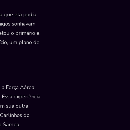
ma que ela podia
amigos sonhavam
tou o primário e,
cio, um plano de
 a Força Aérea
. Essa experiência
om sua outra
 Carlinhos do
o Samba.