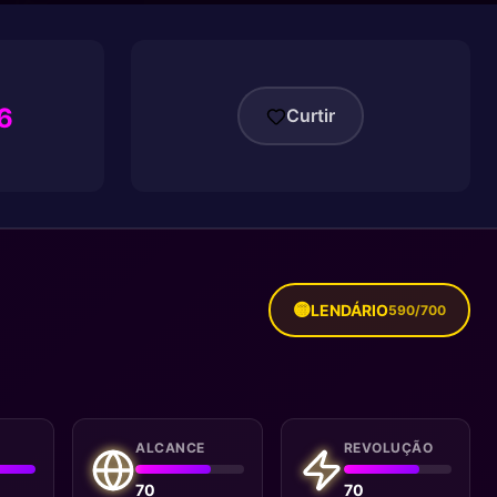
6
Curtir
🟡
LENDÁRIO
590/700
G
ALCANCE
REVOLUÇÃO
70
70