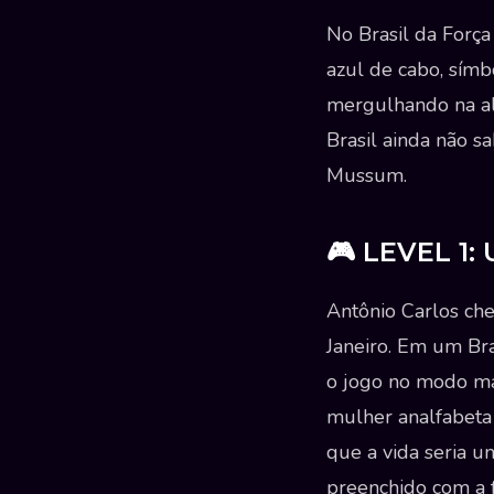
No Brasil da Força
azul de cabo, símbo
mergulhando na a
Brasil ainda não s
Mussum.
🎮 LEVEL 1:
Antônio Carlos ch
Janeiro. Em um Bra
o jogo no modo ma
mulher analfabeta
que a vida seria u
preenchido com a f