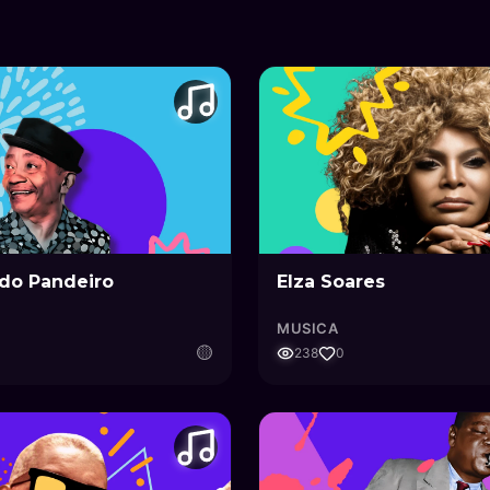
do Pandeiro
Elza Soares
MUSICA
🟡
238
0