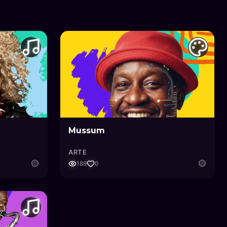
Mussum
ARTE
🟡
🟡
189
0