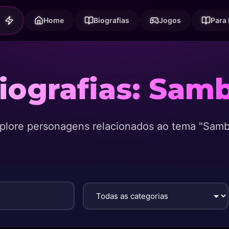
Home
Biografias
Jogos
Para
iografias: Sam
plore personagens relacionados ao tema "Samb