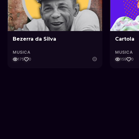
Bezerra da Silva
Cartola
MUSICA
MUSICA
🟡
175
0
159
0