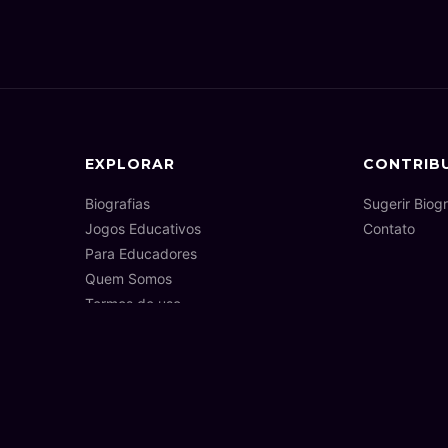
EXPLORAR
CONTRIB
Biografias
Sugerir Biogr
Jogos Educativos
Contato
Para Educadores
Quem Somos
Termos de uso
Política de privacidade
Política de cookies
Termo do curador