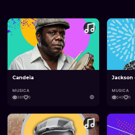
Candeia
Jackson 
MUSICA
MUSICA
🟣
381
0
240
0