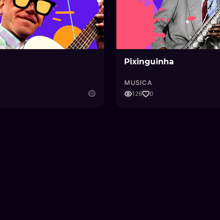
Pixinguinha
MUSICA
🟡
126
0